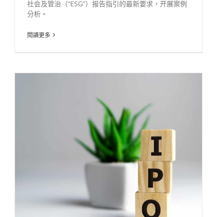
社会及管治（“ESG”）报告指引的最新要求，开展案例
分析。
閱讀更多
勤创永续GreenCo向首次公开募股(IPO)企业提供上市前ESG方案规划