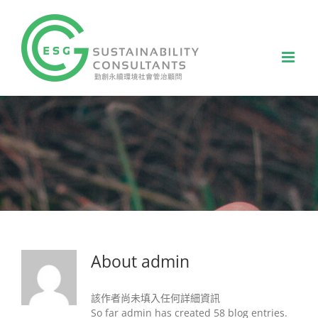
Skip
to
content
About
admin
該作者尚未填入任何詳細資訊
So far admin has created 58 blog entries.