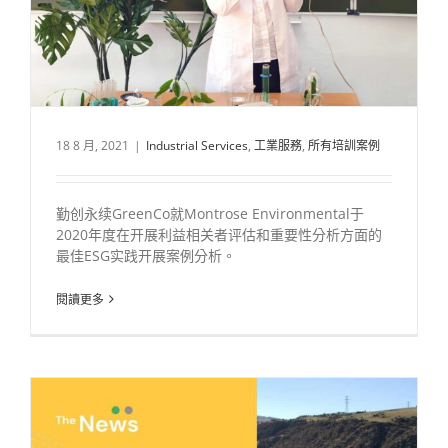
ESG案例学习之Montrose Environmental
18 8 月, 2021
|
Industrial Services
,
工業服務
,
所有培訓案例
勤创永续GreenCo就Montrose Environmental于
2020年度在开展利益相关者评估和重要性分析方面的
最佳ESG实践开展案例分析。
閱讀更多