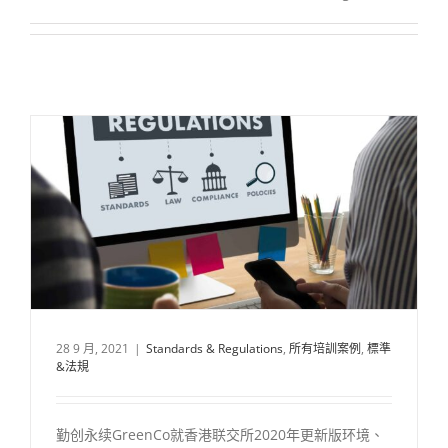
ESG案例学习之香港联交所更新版ESG报告要求
28 9 月, 2021
|
Standards & Regulations
,
所有培訓案例
,
標準
&法規
勤创永续GreenCo就香港联交所2020年更新版环境、